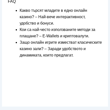
FAQ
Какво търсят младите в едно онлайн
казино? – Най-вече интерактивност,
удобство и бонуси.
Кои са най-често използваните методи за
плащане? – E-Wallets и криптовалути.
Защо онлайн игрите изместват класическите
казино зали? – Заради удобството и
динамиката, които предлагат.