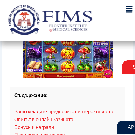
Skip
to
content
Съдържание:
Защо младите предпочитат интерактивното
Опитът в онлайн казиното
Бонуси и награди
AP
AP