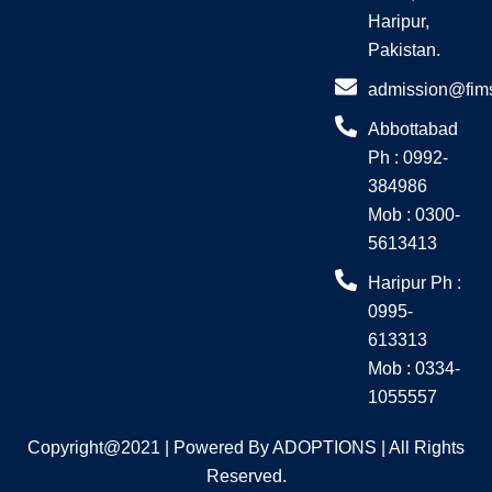
e
t
Haripur,
Pakistan.
b
a
o
g
admission@fim
o
r
Abbottabad
k
a
Ph : 0992-
m
384986
Mob : 0300-
5613413
Haripur Ph :
0995-
613313
Mob : 0334-
1055557
Copyright@2021 | Powered By ADOPTIONS | All Rights
Reserved.